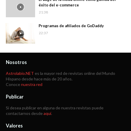
éxito del e-commerce
21:38
Programas de afiliados de GoDaddy
22:37
Nosotros
Astrolabio.NET
es la mayor red de revistas online del Mundo
Hispano desde hace más de 20 años.
Conoce
nuestra red
Publicar
Si desea publicar en alguna de nuestra revistas puede
contactarnos desde
aquí
.
Valores