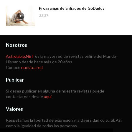
Programas de afiliados de GoDaddy
22:37
Nosotros
Astrolabio.NET
es la mayor red de revistas online del Mundo
Hispano desde hace más de 20 años.
Conoce
nuestra red
Publicar
Si desea publicar en alguna de nuestra revistas puede
contactarnos desde
aquí
.
Valores
Respetamos la libertad de expresión y la diversidad cultural. Así
como la igualdad de todas las personas.