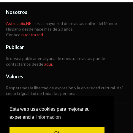
Nosotros
Astrolabio.NET
es la mayor red de revistas online del Mundo
Hispano desde hace más de 20 años.
Conoce
nuestra red
Publicar
Si desea publicar en alguna de nuestra revistas puede
contactarnos desde
aquí
.
Valores
Respetamos la libertad de expresión y la diversidad cultural. Así
como la igualdad de todas las personas.
Esta web usa cookies para mejorar su
Copyright © 1998 -
2026
experiencia
Informacion
Todos los derechos reservados
Ok