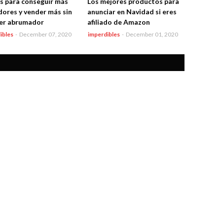
s para conseguir más
Los mejores productos para
dores y vender más sin
anunciar en Navidad si eres
er abrumador
afiliado de Amazon
ibles
-
December 07, 2020
imperdibles
-
December 01, 2020