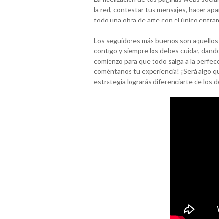
la red, contestar tus mensajes, hacer apa
todo una obra de arte con el único entra
Los seguidores más buenos son aquellos 
contigo y siempre los debes cuidar, dando
comienzo para que todo salga a la perfec
coméntanos tu experiencia! ¡Será algo q
estrategia lograrás diferenciarte de los 