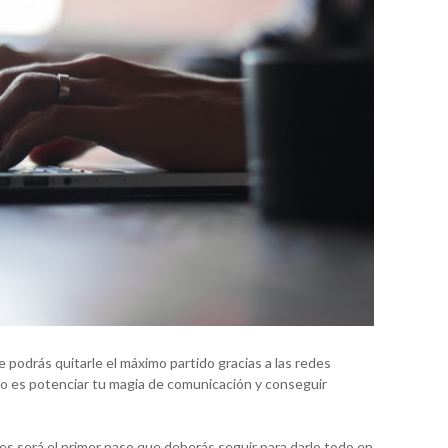
 podrás quitarle el máximo partido gracias a las redes
co es potenciar tu magia de comunicación y conseguir
les será el primer paso que deberás seguir para darlo todo en