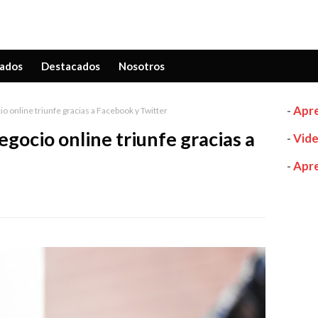
ados
Destacados
Nosotros
-
Apre
 online triunfe gracias a Facebook y Twitter
gocio online triunfe gracias a
-
Vide
-
Apre