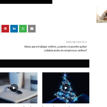
MÁS RECIENTE
Ideas para trabajar online ¿cuánto se puede quitar
colaborando en empresas online?