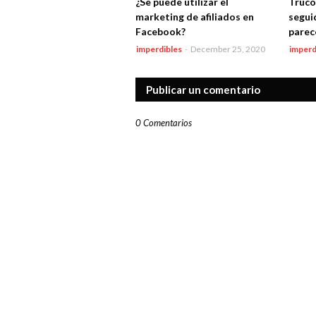
¿Se puede utilizar el
Truco
marketing de afiliados en
segui
Facebook?
parec
imperdibles
-
December 25, 2020
imperd
Publicar un comentario
0 Comentarios