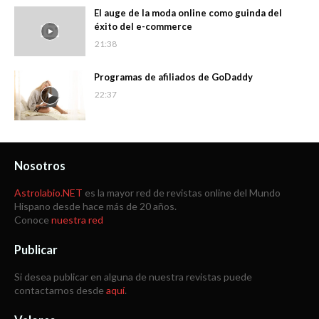
El auge de la moda online como guinda del
éxito del e-commerce
21:38
Programas de afiliados de GoDaddy
22:37
Nosotros
Astrolabio.NET
es la mayor red de revistas online del Mundo
Hispano desde hace más de 20 años.
Conoce
nuestra red
Publicar
Si desea publicar en alguna de nuestra revistas puede
contactarnos desde
aquí
.