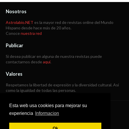
Nosotros
Astrolabio.NET
es la mayor red de revistas online del Mundo
Hispano desde hace más de 20 años.
Conoce
nuestra red
Publicar
Si desea publicar en alguna de nuestra revistas puede
contactarnos desde
aquí
.
Valores
Respetamos la libertad de expresión y la diversidad cultural. Así
como la igualdad de todas las personas.
Esta web usa cookies para mejorar su
Copyright © 1998 -
2026
experiencia
Informacion
Todos los derechos reservados
Ok