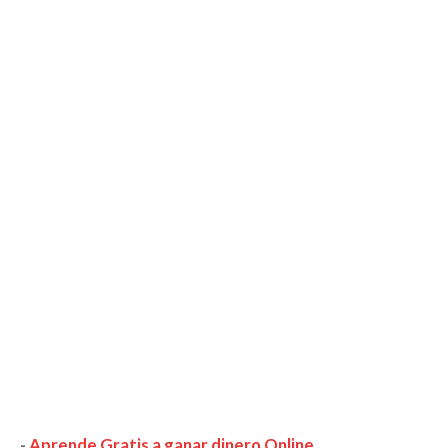
-
Aprende Gratis a ganar dinero Online