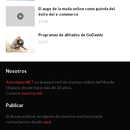
El auge de la moda online como guinda del
éxito del e-commerce
21:38
Programas de afiliados de GoDaddy
22:37
Nosotros
Astrolabio.NET
es la mayor red de revistas online del Mundo
Hispano desde hace más de 20 años.
Conoce
nuestra red
Publicar
Si desea publicar en alguna de nuestra revistas puede
contactarnos desde
aquí
.