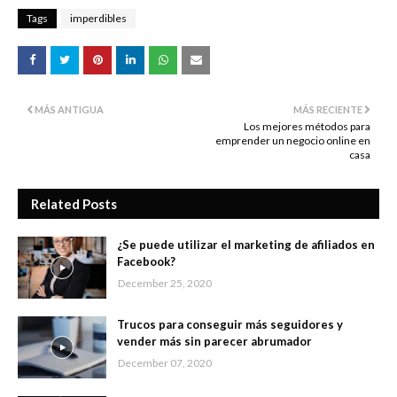
Tags
imperdibles
MÁS ANTIGUA
MÁS RECIENTE
Los mejores métodos para
emprender un negocio online en
casa
Related Posts
¿Se puede utilizar el marketing de afiliados en
Facebook?
December 25, 2020
Trucos para conseguir más seguidores y
vender más sin parecer abrumador
December 07, 2020