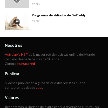
21:38
Programas de afiliados de GoDaddy
22:37
Nosotros
Astrolabio.NET
es la mayor red de revistas online del Mundo
Hispano desde hace más de 20 años.
Conoce
nuestra red
Publicar
Si desea publicar en alguna de nuestra revistas puede
contactarnos desde
aquí
.
Valores
Respetamos la libertad de expresión y la diversidad cultural. Así