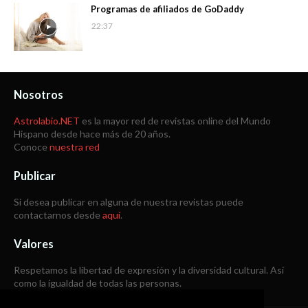
Programas de afiliados de GoDaddy
22:37
Nosotros
Astrolabio.NET
es la mayor red de revistas online del Mundo
Hispano desde hace más de 20 años.
Conoce
nuestra red
Publicar
Si desea publicar en alguna de nuestra revistas puede
contactarnos desde
aquí
.
Valores
Respetamos la libertad de expresión y la diversidad cultural. Así
como la igualdad de todas las personas.