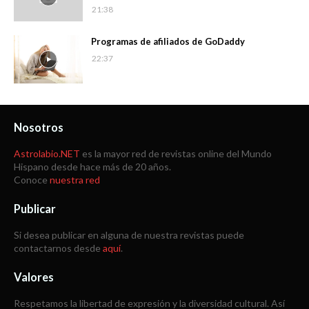
21:38
Programas de afiliados de GoDaddy
22:37
Nosotros
Astrolabio.NET
es la mayor red de revistas online del Mundo
Hispano desde hace más de 20 años.
Conoce
nuestra red
Publicar
Si desea publicar en alguna de nuestra revistas puede
contactarnos desde
aquí
.
Valores
Respetamos la libertad de expresión y la diversidad cultural. Así