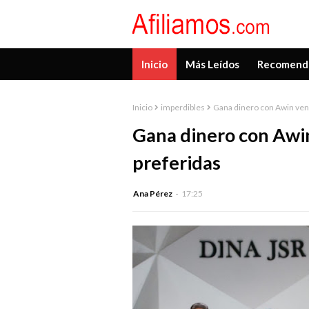
Inicio
Más Leídos
Recomend
Inicio
imperdibles
Gana dinero con Awin ven
Gana dinero con Awi
preferidas
Ana Pérez
17:25