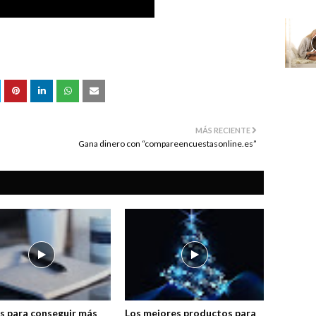
MÁS RECIENTE
Gana dinero con “compareencuestasonline.es”
s para conseguir más
Los mejores productos para