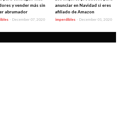
dores y vender más sin
anunciar en Navidad si eres
er abrumador
afiliado de Amazon
ibles
-
December 07, 2020
imperdibles
-
December 01, 2020