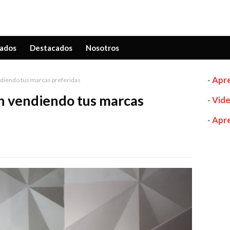
ados
Destacados
Nosotros
-
Apre
diendo tus marcas preferidas
n vendiendo tus marcas
-
Vide
-
Apre