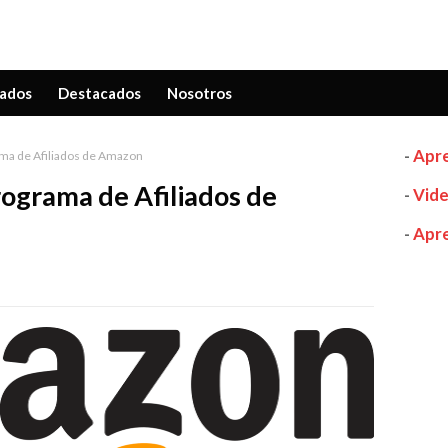
ados
Destacados
Nosotros
-
Apre
ama de Afiliados de Amazon
rograma de Afiliados de
-
Vide
-
Apre