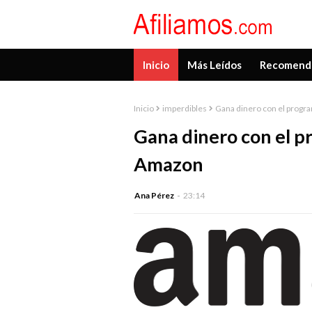
Inicio
Más Leídos
Recomend
Inicio
imperdibles
Gana dinero con el progr
Gana dinero con el p
Amazon
Ana Pérez
23:14